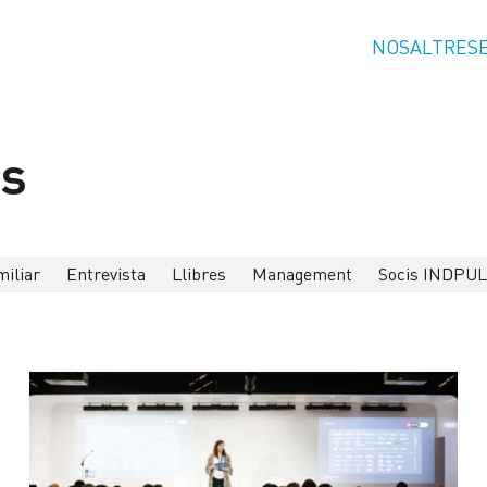
NOSALTRES
ns
iliar
Entrevista
Llibres
Management
Socis INDPU