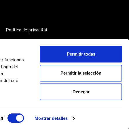
Política de privacitat
Política de cookies
Avís legal
Permitir todas
er funciones
 haga del
Permitir la selección
den
r del uso
Denegar
ng
Mostrar detalles