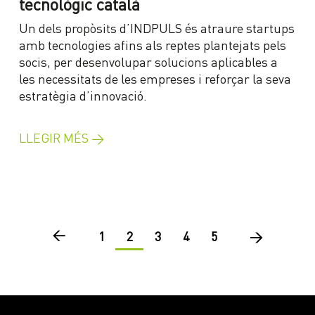
tecnològic català
Un dels propòsits d’INDPULS és atraure startups
amb tecnologies afins als reptes plantejats pels
socis, per desenvolupar solucions aplicables a
les necessitats de les empreses i reforçar la seva
estratègia d’innovació.
LLEGIR MÉS →
1
2
3
4
5