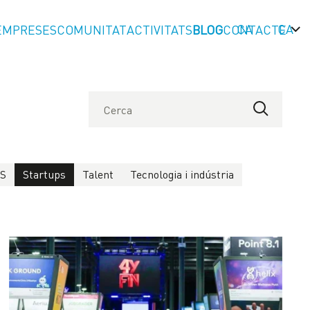
CA
EMPRESES
COMUNITAT
ACTIVITATS
BLOG
CONTACTE
LS
Startups
Talent
Tecnologia i indústria