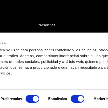
Nosaltres
Empreses
ies
Comunitat
web se usan para personalizar el contenido y los anuncios, ofrec
Activitats
ar el tráfico. Además, compartimos información sobre el uso que
tners de redes sociales, publicidad y análisis web, quienes pue
Transparència
ación que les haya proporcionado o que hayan recopilado a parti
Blog
vicios.
Contacte
Preferencias
Estadística
Marketi