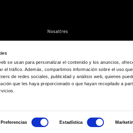
Nosaltres
Empreses
ies
Comunitat
web se usan para personalizar el contenido y los anuncios, ofrec
Activitats
ar el tráfico. Además, compartimos información sobre el uso que
tners de redes sociales, publicidad y análisis web, quienes pue
Transparència
ación que les haya proporcionado o que hayan recopilado a parti
Blog
vicios.
Contacte
Preferencias
Estadística
Marketi