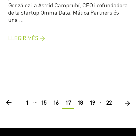
González i a Astrid Camprubí, CEO i cofundadora
de la startup Omma Data. Mática Partners és
una …
LLEGIR MÉS →
…
…
1
15
16
17
18
19
22