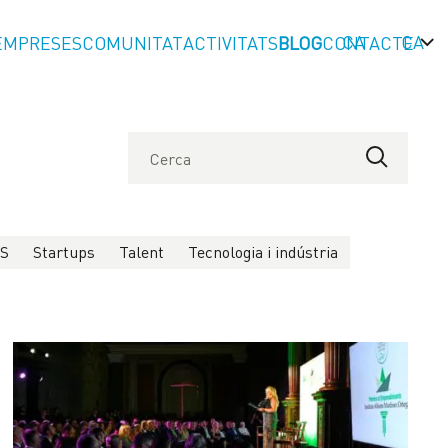
CA
EMPRESES
COMUNITAT
ACTIVITATS
BLOG
CONTACTE
LS
Startups
Talent
Tecnologia i indústria