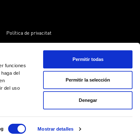
Política de privacitat
Política de cookies
Avís legal
Permitir todas
er funciones
 haga del
Permitir la selección
den
r del uso
Denegar
ng
Mostrar detalles