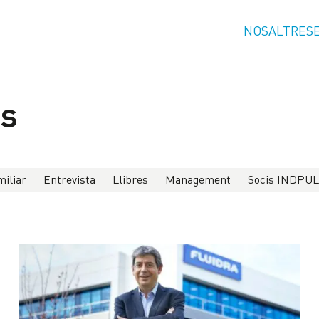
NOSALTRES
ns
iliar
Entrevista
Llibres
Management
Socis INDPU