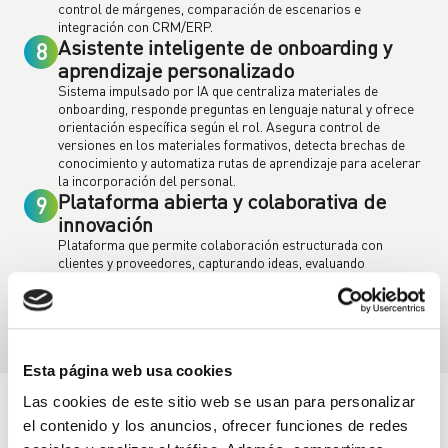
control de márgenes, comparación de escenarios e
integración con CRM/ERP.
Asistente inteligente de onboarding y
8
aprendizaje personalizado
Sistema impulsado por IA que centraliza materiales de
onboarding, responde preguntas en lenguaje natural y ofrece
orientación específica según el rol. Asegura control de
versiones en los materiales formativos, detecta brechas de
conocimiento y automatiza rutas de aprendizaje para acelerar
la incorporación del personal.
Plataforma abierta y colaborativa de
9
innovación
Plataforma que permite colaboración estructurada con
clientes y proveedores, capturando ideas, evaluando
oportunidades mediante IA (clustering, puntuación de viabilidad
y modelado de ROI). Soporta flujos de cocreación, trazabilidad
de versiones e integración con sistemas corporativos de
innovación e I+D.
Esta página web usa cookies
Las cookies de este sitio web se usan para personalizar
¿Por qué unirse?
el contenido y los anuncios, ofrecer funciones de redes