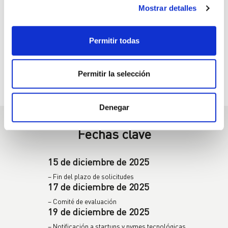
Premio
Mostrar detalles
Dos startups serán seleccionadas como ganadoras y
cada una recibirá un premio en metálico de 3.000 €,
además de acompañamiento especializado para
Permitir todas
desarrollar su piloto con socios industriales. El
programa ofrece la estructura, la experiencia y el
seguimiento necesarios para validar y acelerar el
proyecto en un entorno industrial.
Permitir la selección
Denegar
Fechas clave
15 de diciembre de 2025
– Fin del plazo de solicitudes
17 de diciembre de 2025
– Comité de evaluación
19 de diciembre de 2025
– Notificación a startups y pymes tecnológicas