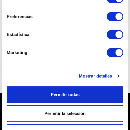
consentimiento
Preferencias
Talent
Estadística
Elisava Talent Day 2025
Marketing
READ ARTICLE →
Mostrar detalles
Permitir todas
Permitir la selección