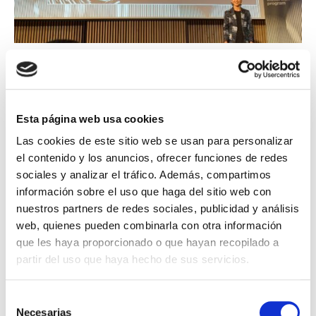
Talent
Tech & Industry
INDPULS at the MIT Media Lab Immersion
Session: key insights for the future of
Esta página web usa cookies
innovation
Las cookies de este sitio web se usan para personalizar
el contenido y los anuncios, ofrecer funciones de redes
sociales y analizar el tráfico. Además, compartimos
READ ARTICLE →
información sobre el uso que haga del sitio web con
nuestros partners de redes sociales, publicidad y análisis
web, quienes pueden combinarla con otra información
que les haya proporcionado o que hayan recopilado a
partir del uso que haya hecho de sus servicios.
Selección
Necesarias
de