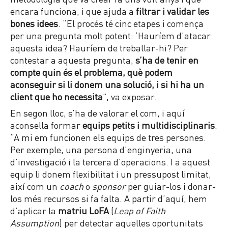
encara funciona, i que ajuda a
filtrar i validar les
bones idees
. “El procés té cinc etapes i comença
per una pregunta molt potent: ‘Hauríem d’atacar
aquesta idea? Hauríem de treballar-hi? Per
contestar a aquesta pregunta,
s’ha de tenir en
compte quin és el problema, què podem
aconseguir si li donem una solució, i si hi ha un
client que ho necessita
”, va exposar.
En segon lloc, s’ha de valorar el com, i aquí
aconsella formar
equips petits i multidisciplinaris
.
“A mi em funcionen els equips de tres persones.
Per exemple, una persona d’enginyeria, una
d’investigació i la tercera d’operacions. I a aquest
equip li donem flexibilitat i un pressupost limitat,
així com un
coach
o
sponsor
per guiar-los i donar-
los més recursos si fa falta. A partir d’aquí, hem
d’aplicar la
matriu LoFA
(
Leap of Faith
Assumption
) per detectar aquelles oportunitats