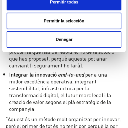
tant pel temps. Posar temps a la innovació és no
Permitir todas
deixar que els equips es desenvolupin, però en
els casos en què hi ha una necessitat
d’acceleració donar un marc de metodologia,
Permitir la selección
ritme i eines al equip ajuda a retallar el temps
de desenvolupament de les solucions.
Denegar
Parar a temps si és necessari
: enamora’t del
problema que has de resoldre, no de la solució
que has proposat, perquè aquesta pot anar
canviant (i segurament ho farà).
Integrar la innovació
end-to-end
per a una
millor excel·lència operativa, integrant
sostenibilitat, infrastructura per la
transformació digital, el futur marc legal i la
creació de valor segons el plá estratégic de la
companyia.
“Aquest és un mètode molt organitzat per innovar,
però el primer de tot és no tenir por perquè la por