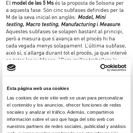
El
model de les 5 Ms
és la proposta de Solsona per
a aquesta fase. Són cinc subfases definides per la
M de la seva inicial en anglès:
Model
,
Mini
testing
,
Macro testing
,
Manufacturing
i
Measure
.
Aquestes subfases se solapen bastant al principi,
però a mesura que s’avança en el procés hi ha
cada vegada menys solapament. L’última subfase,
això sí, s’allarga durant tot el procés, ja que intervé
en totes les subfases. “Com millor treballem la
primera subfase, millor aniran les següents,
gastaràs menys recursos i tot serà més eficient.
S’ha de treballar sempre amb un pla, amb unes
mètriques de validació i una planificació, que ha
Esta página web usa cookies
d’admetre certa flexibilitat, i tot enfocat a
Las cookies de este sitio web se usan para personalizar
l’aprenentatge i la millora contínua”.
el contenido y los anuncios, ofrecer funciones de redes
Cicle de millora contínua
sociales y analizar el tráfico. Además, compartimos
información sobre el uso que haga del sitio web con
En la tercera i última fase de la innovació, Carina
nuestros partners de redes sociales, publicidad y análisis
Solsona parla de la gestió del cicle de vida de la