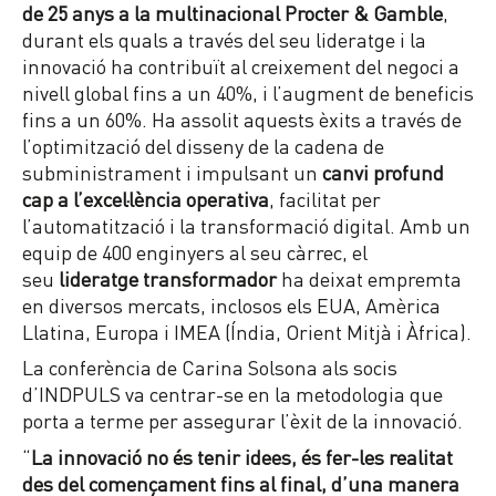
de 25 anys a la multinacional
Procter & Gamble
,
durant els quals a través del seu lideratge i la
innovació ha contribuït al creixement del negoci a
nivell global fins a un 40%, i l’augment de beneficis
fins a un 60%. Ha assolit aquests èxits a través de
l’optimització del disseny de la cadena de
subministrament i impulsant un
canvi profund
cap a l’excel·lència operativa
, facilitat per
l’automatització i la transformació digital. Amb un
equip de 400 enginyers al seu càrrec, el
seu
lideratge transformador
ha deixat empremta
en diversos mercats, inclosos els EUA, Amèrica
Llatina, Europa i IMEA (Índia, Orient Mitjà i Àfrica).
La conferència de Carina Solsona als socis
d’INDPULS va centrar-se en la metodologia que
porta a terme per assegurar l’èxit de la innovació.
“
La innovació no és tenir idees, és fer-les realitat
des del començament fins al final, d’una manera