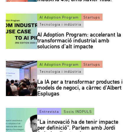
AI Adoption Program
Startups
Tecnologia i indústria
AI Adoption Program: accelerant la
transformació industrial amb
solucions d’alt impacte
AI Adoption Program
Startups
Tecnologia i indústria
La IA per a transformar productes i
models de negoci, a càrrec d’Albert
Esplugas
Entrevista
Socis INDPULS
“La innovació ha de tenir impacte
per definició”. Parlem amb Jordi