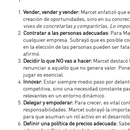
Vender, vender y vender:
Marcet enfatizó que e
creación de oportunidades, sino en su concrec
vives de concretarlas y compartirlas. Lo impor
Contratar a las personas adecuadas:
Para Mar
cualquier empresa. Subrayó que es posible corr
en la elección de las personas pueden ser fata
afirmó.
Decidir lo que NO vas a hacer:
Marcet destacó l
renunciar a aquello que no genera valor. Pone
jugar es esencial.
Innovar:
Estar siempre medio paso por delante
competitiva, sino una necesidad constante p
relevantes en un entorno dinámico.
Delegar y empoderar:
Para crecer, es vital con
responsabilidades. Marcet subrayó la importa
para que asuman un rol activo en el desarroll
Definir una política de precios adecuada:
Saber
adecuado refleja el valor de tu propuesta y es