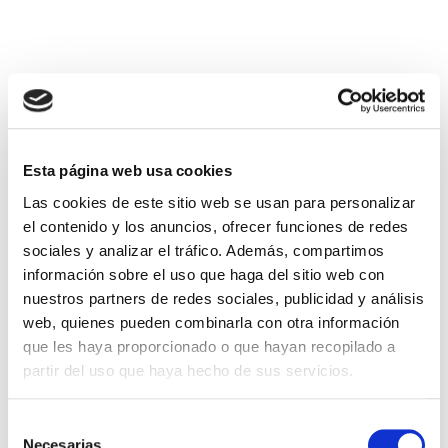
Empresa familiar
Encuentros de innovación
Tecnología e industria
INDPULS participa un año más en la misión
Esta página web usa cookies
en Viva Technology en París
Las cookies de este sitio web se usan para personalizar
el contenido y los anuncios, ofrecer funciones de redes
LEER ARTÍCULO →
sociales y analizar el tráfico. Además, compartimos
información sobre el uso que haga del sitio web con
nuestros partners de redes sociales, publicidad y análisis
web, quienes pueden combinarla con otra información
que les haya proporcionado o que hayan recopilado a
partir del uso que haya hecho de sus servicios.
Selección
Necesarias