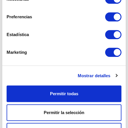
de
consentimiento
Preferencias
Encuentros de innovación
Tecnología e industria
Estadística
Advanced Factories 2026: IA y
automatización al servicio de una industria
Marketing
más competitiva
LEER ARTÍCULO →
Mostrar detalles
Permitir todas
Permitir la selección