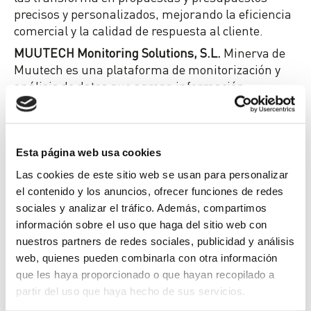
precisos y personalizados, mejorando la eficiencia
comercial y la calidad de respuesta al cliente.
MUUTECH Monitoring Solutions, S.L.
Minerva de
Muutech es una plataforma de monitorización y
análisis de datos que agrega información
procedente de sistemas IT, OT, IoT y de negocio, y
proporciona conocimiento accionable en tiempo
real. Más allá del BI tradicional, está orientada a
datos industriales en tiempo real, detectando y
Esta página web usa cookies
anticipando dinámicamente problemas y
Las cookies de este sitio web se usan para personalizar
activando alertas inteligentes.
el contenido y los anuncios, ofrecer funciones de redes
Setesca Group.
Desarrollan soluciones de IA
sociales y analizar el tráfico. Además, compartimos
personalizadas para empresas, como
información sobre el uso que haga del sitio web con
herramientas conversacionales similares a
nuestros partners de redes sociales, publicidad y análisis
ChatGPT que, entrenadas con la documentación
web, quienes pueden combinarla con otra información
interna de la empresa, facilitan la búsqueda y el
que les haya proporcionado o que hayan recopilado a
resumen de conocimiento corporativo; generación
partir del uso que haya hecho de sus servicios.
automática de ofertas, contratos y documentación